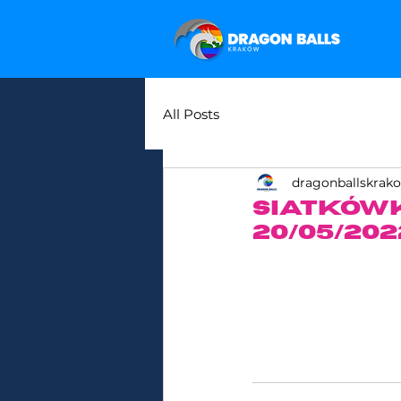
All Posts
dragonballskrak
Siatkówk
20/05/202