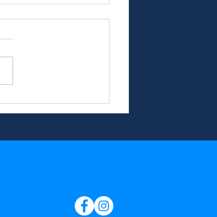
kołajkowe
anie dla
ndacji
awiamy na
py