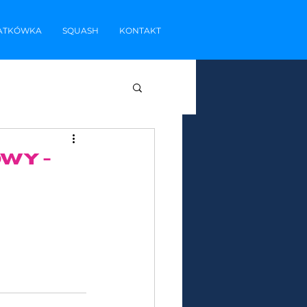
IATKÓWKA
SQUASH
KONTAKT
wy -