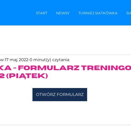
START
NEWSY
TURNIEJ SIATKÓWKA
S
ow
17 maj 2022
0 minut(y) czytania
a - formularz treningo
2 (piątek)
OTWÓRZ FORMULARZ