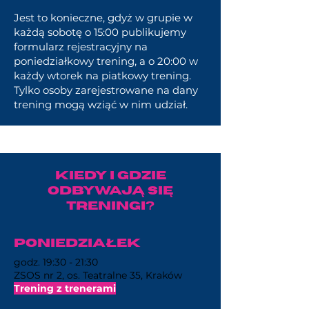
Jest to konieczne, gdyż w grupie w
każdą sobotę o 15:00 publikujemy
formularz rejestracyjny na
poniedziałkowy trening, a o 20:00 w
każdy wtorek na piatkowy trening.
Tylko osoby zarejestrowane na dany
trening mogą wziąć w nim udział.
Kiedy i gdzie
odbywają się
treningi?
poniedziałek
godz. 19:30 - 21:30
ZSOS nr 2, os. Teatralne 35, Kraków
Trening z trenerami